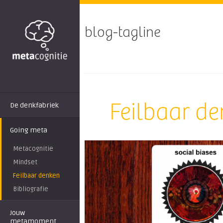
blog-tagline
Feilbaar d
De denkfabriek
Going meta
Metacognitie
Mindset
Feilbaar denken
Bibliografie
Jouw
metamoment