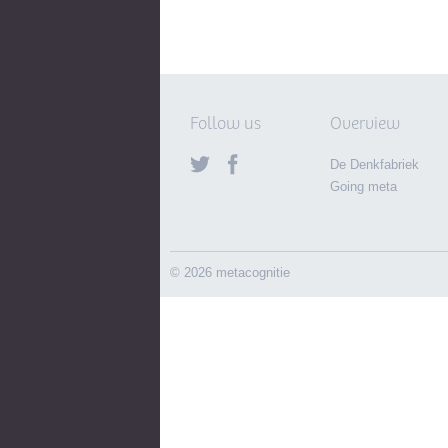
Follow us
Overview
De Denkfabriek
Going meta
© 2026 metacognitie