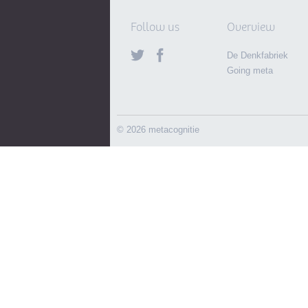
Follow us
Overview
De Denkfabriek
Going meta
© 2026 metacognitie