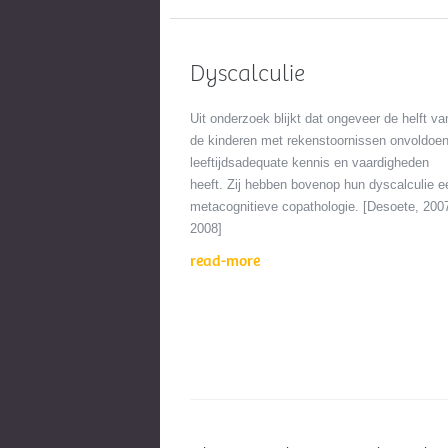
Dyscalculie
Uit onderzoek blijkt dat ongeveer de helft va
de kinderen met rekenstoornissen onvoldoe
leeftijdsadequate kennis en vaardigheden
heeft. Zij hebben bovenop hun dyscalculie e
metacognitieve copathologie. [Desoete, 200
2008]
read-more