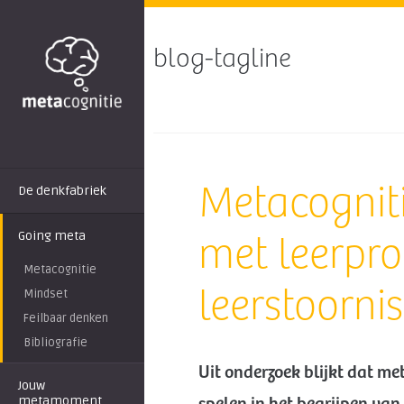
blog-tagline
Metacogniti
De denkfabriek
Going meta
met leerpr
Metacognitie
leerstoorni
Mindset
Feilbaar denken
Bibliografie
Uit onderzoek blijkt dat m
Jouw
metamoment