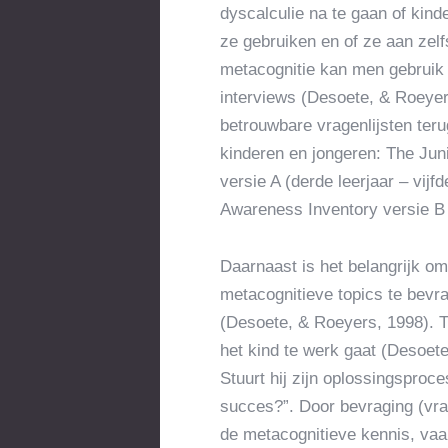
dyscalculie na te gaan of kind
ze gebruiken en of ze aan zel
metacognitie kan men gebruik 
interviews (Desoete, & Roeyers
betrouwbare vragenlijsten ter
kinderen en jongeren: The Jun
versie A (derde leerjaar – vijf
Awareness Inventory versie B 
Daarnaast is het belangrijk om
metacognitieve topics te bevra
(Desoete, & Roeyers, 1998). T
het kind te werk gaat (Desoete
Stuurt hij zijn oplossingsproce
succes?”. Door bevraging (vra
de metacognitieve kennis, va