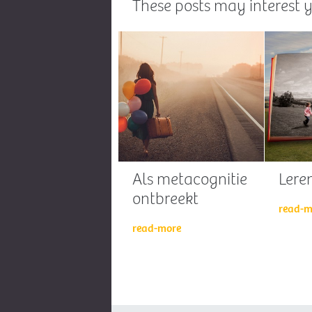
These posts may interest y
Als metacognitie
Lere
ontbreekt
read-m
read-more