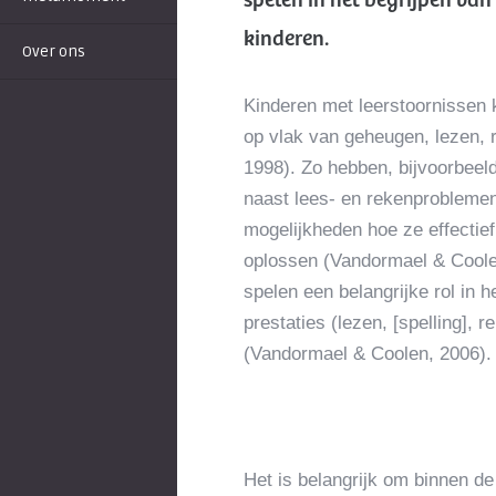
spelen in het begrijpen van
kinderen.
Over ons
Kinderen met leerstoornissen
op vlak van geheugen, lezen, 
1998). Zo hebben, bijvoorbeeld
naast lees- en rekenprobleme
mogelijkheden hoe ze effectief
oplossen (Vandormael & Coole
spelen een belangrijke rol in 
prestaties (lezen, [spelling],
(Vandormael & Coolen, 2006).
Het is belangrijk om binnen de