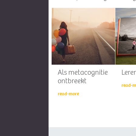
Als metacognitie
Lere
ontbreekt
read-m
read-more