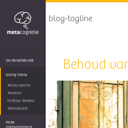
blog-tagline
Behoud van
De denkfabriek
Going meta
Metacognitie
Mindset
Feilbaar denken
Bibliografie
Jouw
metamoment