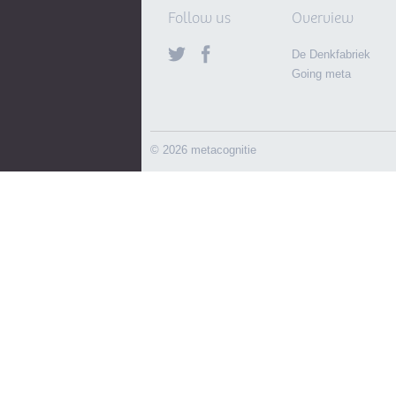
Follow us
Overview
De Denkfabriek
Going meta
© 2026 metacognitie